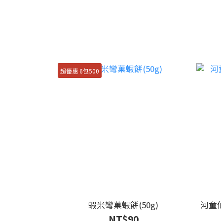
超優惠 6包500
蝦米彎菓蝦餅(50g)
河童
NT$90