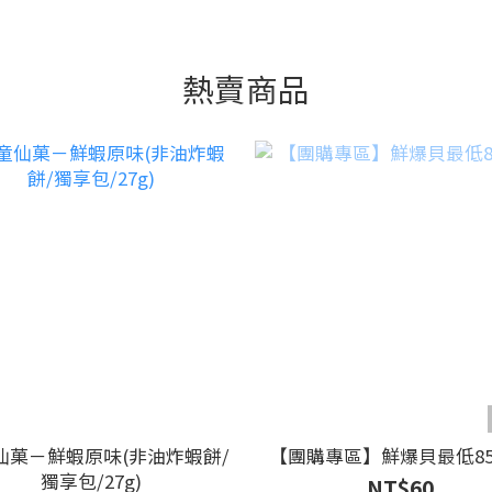
熱賣商品
仙菓－鮮蝦原味(非油炸蝦餅/
【團購專區】鮮爆貝最低8
獨享包/27g)
NT$60