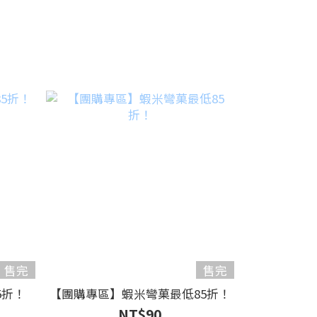
售完
售完
5折！
【團購專區】蝦米彎菓最低85折！
NT$90