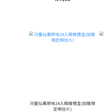
河童仙菓原味24入精緻禮盒(加贈限
定明信片)