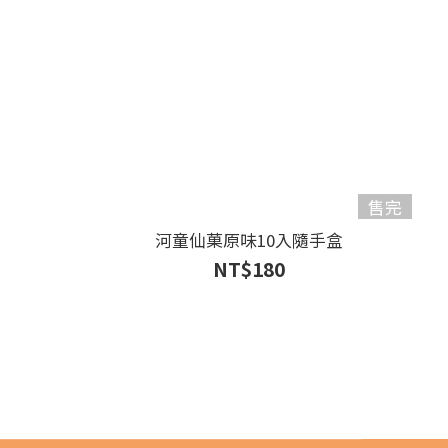
售完
河童仙菓原味10入隨手盒
NT$180