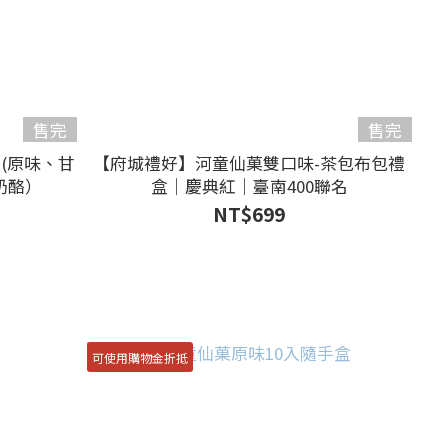
售完
售完
(原味、甘
【府城禮好】河童仙菓雙口味-茶包布包禮
奶酪）
盒｜慶典紅｜臺南400聯名
NT$699
可使用購物金折抵