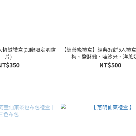
入精緻禮盒(加贈限定明信
【結善緣禮盒】經典蝦餅5入禮盒
片)
梅、鹽酥雞、哇沙米、洋蔥
NT$350
NT$500