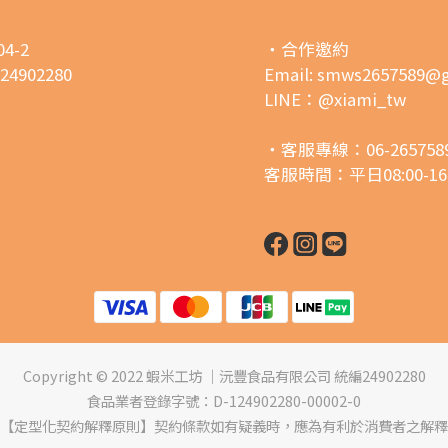
4-2
・合作邀約
02280
Email: smws2657589@
LINE：@xiami_tw
・客服專線：06-2657589 /
客服時間：平日08:00-16:
Copyright © 2022 蝦米工坊 ｜沅豐食品有限公司 統編24902280
食品業者登錄字號：D-124902280-00002-0
【定型化契約解釋原則】契約條款如有疑義時，應為有利於消費者之解釋