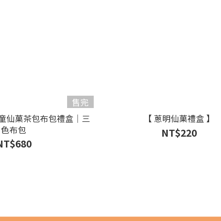
售完
河童仙菓茶包布包禮盒｜三
【 蔥明仙菓禮盒 】
色布包
NT$220
NT$680