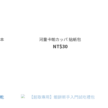
本
河童卡帕カッパ 貼紙包
NT$30