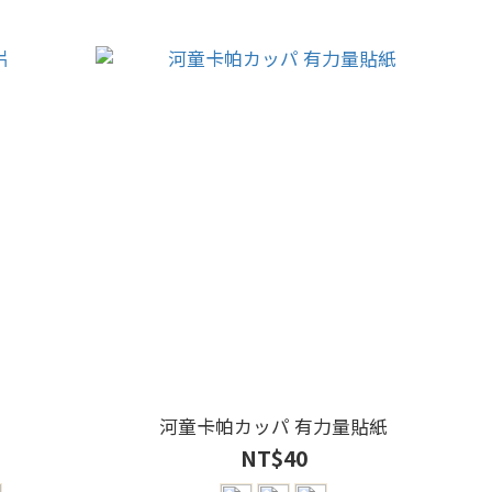
片
河童卡帕カッパ 有力量貼紙
NT$40