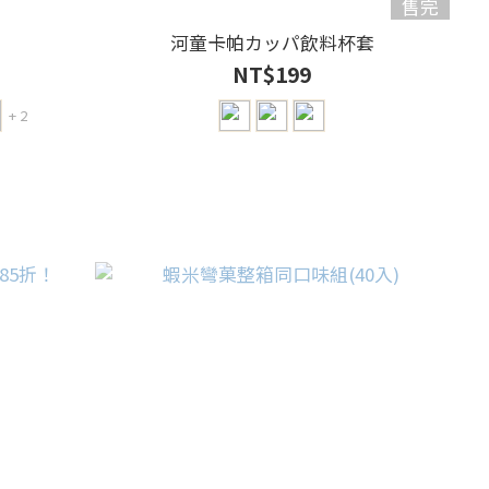
售完
河童卡帕カッパ飲料杯套
NT$199
+ 2