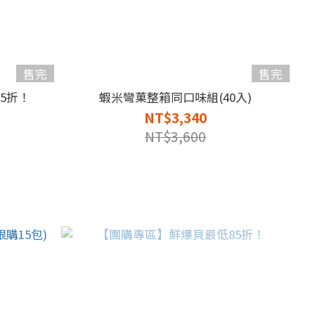
售完
售完
5折！
蝦米彎菓整箱同口味組(40入)
NT$3,340
NT$3,600