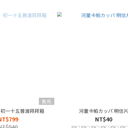
售完
】初一十五普渡拜拜箱
河童卡帕カッパ 明信
NT$799
NT$40
NT$940