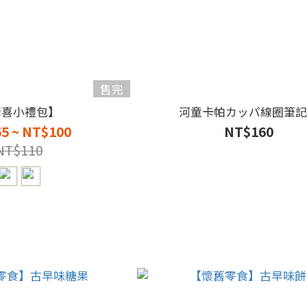
售完
驚喜小禮包】
河童卡帕カッパ線圈筆記
5 ~ NT$100
NT$160
NT$110