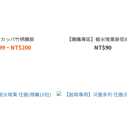
帕カッパ竹柄團扇
【團購專區】蝦米彎菓最低8
99 ~ NT$200
NT$90