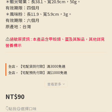
＊蝦米彎菓：長38.1、寬20.9cm，50g。
有效期限：四個月
＊風味粉：長11.9、寬5.9cm，3g。
有效期限：六個月
原產地：台灣
⚠️
過敏原資訊 : 本產品含甲殼類、蛋及其製品，其他詳見
營養標示
全店，【宅配貨到付款】滿3000免運
全店，【宅配預先付款】滿$1000免運
查看更多
NT$90
👇點我😋選擇口味