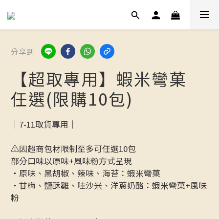
分享到
【超取專用】蝦米彎菓
任選(限購10包)
｜7-11取貨專用｜
⚠️因超商包材限制至多可任選10包
部分口味以原味+風味粉方式呈現
・原味、黑胡椒、辣味、海苔：蝦米彎菓
・甘梅、鹽酥雞、哇沙米、洋蔥奶酪：蝦米彎菓+風味
粉