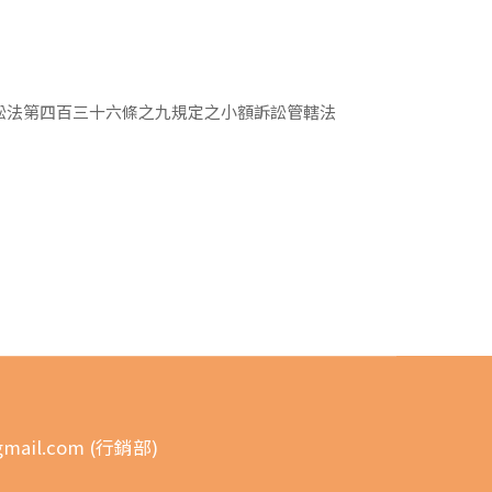
訟法第四百三十六條之九規定之小額訴訟管轄法
gmail.com (行銷部)