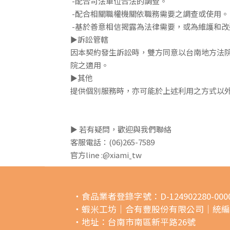
-配合司法單位合法的調查。
-配合相關職權機關依職務需要之調查或使用。
-基於善意相信揭露為法律需要，或為維護和改
►訴訟管轄
因本契約發生訴訟時，雙方同意以台南地方法
院之適用。
►其他
提供個別服務時，亦可能於上述利用之方式以
► 若有疑問，歡迎與我們聯絡
客服電話：(06)265-7589
官方line :
@xiamiˍtw
・食品業者登錄字號：D-124902280-0000
・蝦米工坊｜合有豐股份有限公司｜統編249
・地址：台南市南區新平路26號