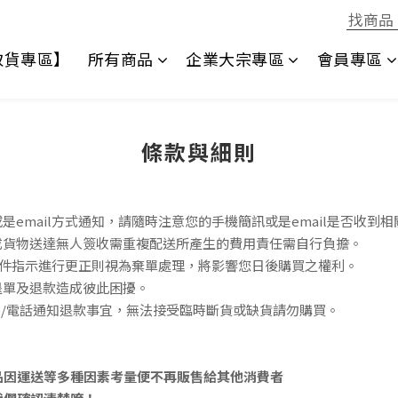
1取貨專區】
所有商品
企業大宗專區
會員專區
條款與細則
email方式通知，請隨時注意您的手機簡訊或是email是否收到相
成貨物送達無人簽收需重複配送所產生的費用責任需
自行負擔。
照信件指示進行更正則視為棄單處理，將影響您日後購買
之權利。
退單及退款造成彼此困擾
。
ine/電話通知退款事宜，無法接受臨時斷貨或缺貨請勿購買。
品因運送等多種因素考量便不再販售給其他消費者