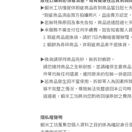
故在訂購前必須看清楚，或有疑慮在出貨前與
►蝦米工坊僅提供
瑕疵商品收到商品當日起七
*瑕疵商品須由買方拍攝照片，且由賣方認定
►若無特殊原因及事先告知，商品送達超過七
►本服務不需支付任何手續費，如告知客服人
1. 瑕疵商品退換貨，請於7日內聯絡客服辦
2. 蝦餅為易碎商品，
非瑕疵商品束不退換貨。
►換貨請保持商品完好，無拆封痕跡。
請您維持商品之全新狀態，並請確保主要商品
件等均無任何遺漏，連同原來的包裝一併退回
►若商品發生因不當使用、拆卸等人為因素所
損不完整之情況，導致無法完整退回本公司時
返還者，蝦米工坊將向您酌收回復原狀之費用
隱私權聲明
蝦米工坊蒐集您個人資料之目的係為確認身分
主要例示如下：