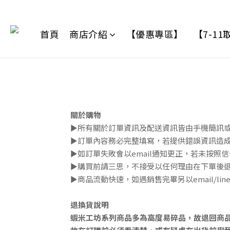
首頁
商店介紹
【優惠專區】
【7-1
關於購物
►所有關於訂單資訊及配送資訊皆由手機簡訊或是
►訂單內容務必完整填寫，若提供錯誤資訊造
►如訂單失敗會以email通知更正，若未按
►購買前請三思，
不接受以任何理由在下單後
►商品流動快速，如遇銷售完畢另以email/l
退換貨說明
蝦米工坊系列商品多為高度易碎品，故退回商