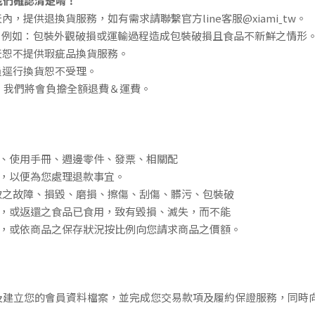
我們確認清楚唷！
天內，提供退換
貨服務，
如有需求請聯繫官方line客服@xiamiˍtw
。
，例如：包裝外觀破損或
運輸過程造成包裝破損且食品不新鮮之情形
天恕不提供瑕疵品換貨服務。
員逕行換貨恕不受理。
理，我們將會負擔全額退費＆運費。
、使用手冊、週邊零件、發票、相關配
，以便為您處理退款事宜。
致之故障、損毀、磨損、擦傷、刮傷、髒污、包裝破
，或返還之食品已食用，致有毀損、滅失，而不能
，或依商品之保存狀況按比例向您請求商品之價額。
及建立您的會員資料檔案，並完成您交易款項及履約保證服務，同時