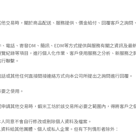
其他交易時，關於商品配送、服務提供、價金給
付、回覆客戶之詢問
、電話、寄發DM、簡訊、EDM等方式提供與
服務有關之資訊及最新
瀏覽紀錄等項目，進行個人化作業、客戶使用服務之分析、新服務之
進
行聯繫
。
電話或其他任何直接間接連絡方式向本公司所提
出之詢問進行回覆
。
必要之使用
。
或申請其他交易時，蝦米工坊於該交易所必要之
範圍內，得將客戶之
本人同意不會自行修改或刪除個人資料及檔案。
人資料給其他團體、個人或私人企業。但有下列情
形者除外：