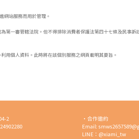
進網站服務而用於管理
。
院為第一審管轄法院。但不得排除消費者保護法第四十七條及民事訴
外利用個人資料。此時將在該個別服務之網頁載
明其要旨。
4-2
・合作邀約
02280
Email: smws2657589@
LINE：@xiami_tw