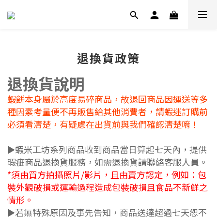
退換貨政策
退換貨說明
蝦餅本身屬於高度易碎商品，故退回商品因運送等多
種因素考量便不再販售給其他消費者，
請蝦迷訂購前
必須看清楚，有疑慮在出貨前與我們確認清楚唷！
►蝦米工坊系列
商品收到商品當日算起七天內，提供
瑕疵商品
退
換貨服務，
如需退換貨請聯絡客服人員
。
*須由買方拍攝照片/影片，且由賣方認定，例如：包
裝外觀破損或
運輸過程造成包裝破損且食品不新鮮之
情形
。
►若無特殊原因及事先告知，商品送達超過七天恕不