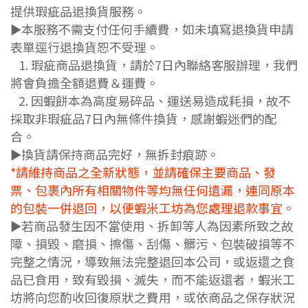
提供瑕疵品退換貨服務。
►本服務不需支付任何手續費，如未填寫退換貨申請
表單逕行退換貨恕不受理。
1. 瑕疵商品退換貨，請於7日內聯絡客服辦理，我們
將會負擔全額退費＆運費。
2
. 因蝦餅本為高度易碎品、運送易造成耗損，故不
採取非瑕疵品7日內無條件換貨，感謝蝦迷們的配
合。
►換貨請保持商品完好，無拆封痕跡。
*請維持商品之全新狀態，並請確保主要商品、發
票、包裹內所有相關物
件等均無任何遺漏，
連同原本
的包裝一併退回，以便蝦米工坊為您處理退款事宜。
►若商品發生因不當使用、拆卸等人為因素所致之故
障、損毀、磨損、擦傷、刮傷、髒污、包裝破
損等不
完整之情況，導致無法完整退回本公司，或返還之食
品已食用，致有毀損、滅失，而不能
返還者，蝦米工
坊將向您酌收回復原狀之費用，或依商品之保存狀況