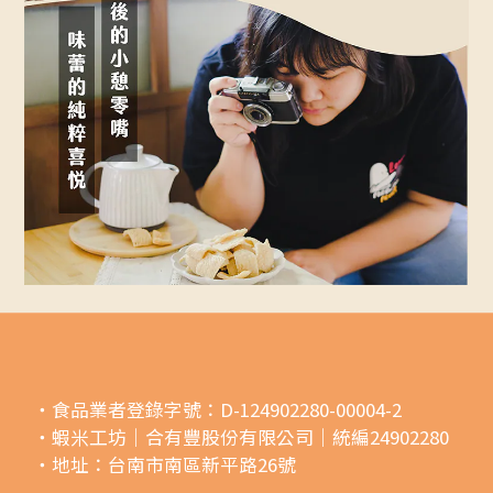
・食品業者登錄字號：D-124902280-00004-2
・蝦米工坊｜合有豐股份有限公司｜統編24902280
・地址：台南市南區新平路26號