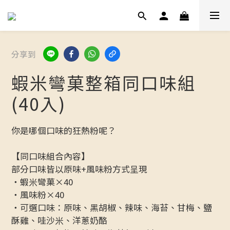
分享到
蝦米彎菓整箱同口味組
(40入)
你是哪個口味的狂熱粉呢？
【同口味組合內容】
部分口味皆以原味+風味粉方式呈現
・蝦米彎菓×40
・風味粉×40
・可選口味：原味、黑胡椒、辣味、海苔、甘梅、鹽
酥雞、哇沙米、洋蔥奶酪