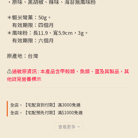
・原味、黑胡椒、辣味、海苔無風味粉
＊蝦米彎菓：50g。
　有效期限：四個月
＊風味粉：長11.9、寬5.9cm，3g。
　有效期限：六個月
原產地：台灣
⚠️
過敏原資訊 : 本產品含甲殼類、魚類、蛋及其製品，其
他詳見營養標示
全店，【宅配貨到付款】滿3000免運
全店，【宅配預先付款】滿$1000免運
查看更多