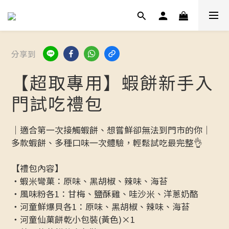
分享到
【超取專用】蝦餅新手入
門試吃禮包
｜適合第一次接觸蝦餅、想嘗鮮卻無法到門市的你｜
多款蝦餅、多種口味一次體驗，輕鬆試吃最完整👌
【禮包內容】
・蝦米彎菓：原味、黑胡椒、辣味、海苔
・風味粉各1：甘梅、鹽酥雞、哇沙米、洋蔥奶酪
・河童鮮爆貝各1：原味、黑胡椒、辣味、海苔
・河童仙菓餅乾小包裝(黃色)×1