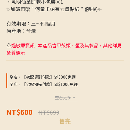
・蔥明仙菓餅乾小包裝×1
✨加碼再贈＂河童卡帕有力量貼紙＂(隨機)✨
有效期限：三～四個月
原產地：台灣
⚠️
過敏原資訊 : 本產品含甲殼類、蛋及其製品，其他詳見
營養標示
全店，【宅配貨到付款】滿3000免運
全店，【宅配預先付款】滿$1000免運
查看更多
NT$600
NT$693
售完