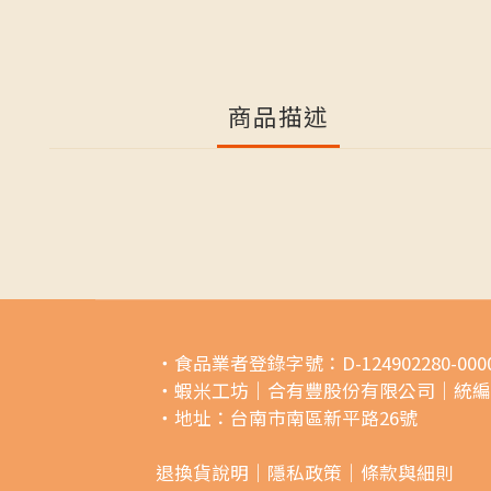
商品描述
・食品業者登錄字號：D-124902280-0000
・蝦米工坊｜合有豐股份有限公司｜統編249
・地址：台南市南區新平路26號
退換貨說明｜
隱私政策｜
條款與細則