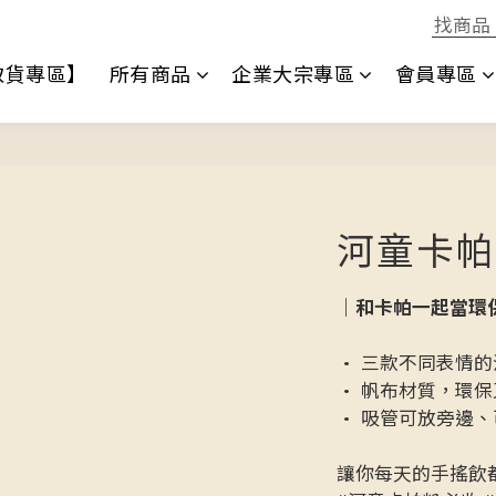
1取貨專區】
所有商品
企業大宗專區
會員專區
河童卡帕
｜和卡帕一起當環
• 三款不同表情
• 帆布材質，環保
• 吸管可放旁邊、可
讓你每天的手搖飲