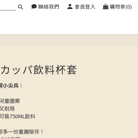
聯絡我們
會員登入
購物車(0)
カッパ飲料杯套
保小尖兵｜
的河童圖案
又耐用
裝750ML飲料
都多一份童趣陪伴！