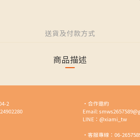
送貨及付款方式
商品描述
4-2
・合作邀約
02280
Email: smws2657589@
LINE：@xiami_tw
・客服專線：06-2657589 /