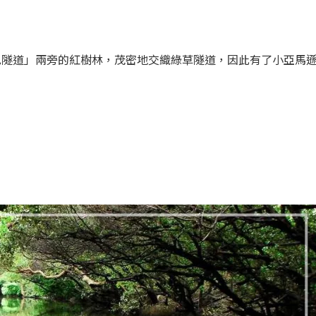
色隧道」兩旁的紅樹林，茂密地交織綠草隧道，因此有了小亞馬