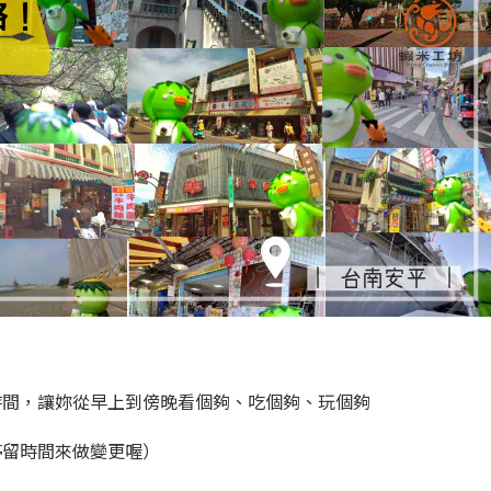
時間，讓妳從早上到傍晚看個夠、吃個夠、玩個夠
停留時間來做變更喔）