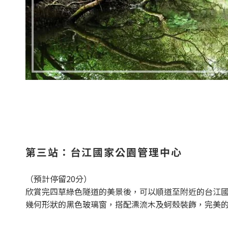
第三站：台江國家公園管理中心
（預計停留20分）
欣賞完四草綠色隧道的美景後，可以順道至附近的台江
幾何形狀的黑色玻璃窗，搭配漂流木及蚵殼裝飾，完美