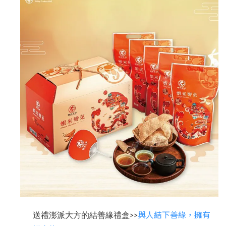
與人結下善緣，擁有
送禮澎派大方的結善緣禮盒>>