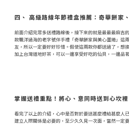
四、
高級路線
年節禮盒推薦：
奇華餅家
前面介紹完眾多送禮路線後，接下來的就是最最最麻吉
款飄洋過海的老字號伴手禮「奇華餅家與美心蛋捲」這
友，所以一定要好好珍惜。假使這兩款你都送過了，想
加上台灣道地好茶，可以一邊享受好吃的仙貝，一邊品
掌握送禮重點！將心、意同時送到心坎裡
看完了以上的介紹，心中是否對於要送甚麼禮給甚麼人
建立人際關係是必要的，至少久久見一次面，當然一定