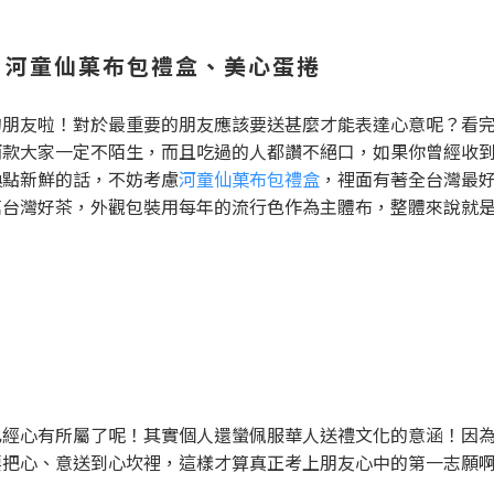
、河童仙菓布包禮盒、美心蛋捲
的朋友啦！對於最重要的朋友應該要送甚麼才能表達心意呢？看
兩款大家一定不陌生，而且吃過的人都讚不絕口，如果你曾經收
換點新鮮的話，不妨考慮
河童仙菓布包禮盒
，裡面有著全台灣最
茗台灣好茶，外觀包裝用每年的流行色作為主體布，整體來說就
已經心有所屬了呢！其實個人還蠻佩服華人送禮文化的意涵！因
要把心、意送到心坎裡，這樣才算真正考上朋友心中的第一志願