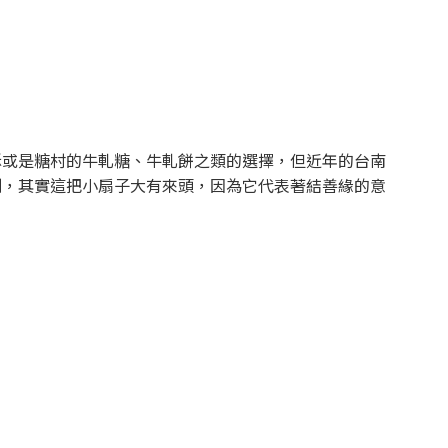
酥或是糖村的牛軋糖、牛軋餅之類的選擇，但近年的台南
刻，其實這把小扇子大有來頭，因為它代表著結善緣的意