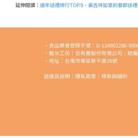
延伸閱讀：
過年送禮排行TOP.9，最吉祥如意的春節送
・食品業者登錄字號：D-124902280-0000
・蝦米工坊｜合有豐股份有限公司｜統編249
・地址：台南市南區新平路26號
退換貨說明｜
隱私政策｜
條款與細則