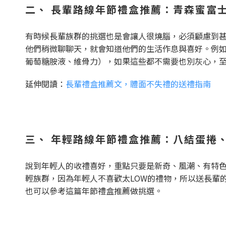
二、
長輩路線年節禮盒推薦：青森蜜富
有時候長輩族群的挑選也是會讓人很燒腦，必須顧慮到
他們稍微聊聊天，就會知道他們的生活作息與喜好。例
葡萄糖胺液、維骨力），如果這些都不需要也別灰心，
延伸閱讀：
長輩禮盒推薦文，體面不失禮的送禮指南
三、
年輕路線
年節禮盒推薦：
八結蛋捲
說到年輕人的收禮喜好，重點只要是新奇、風潮、有特
輕族群，因為年輕人不喜歡太LOW的禮物，所以送長輩
也可以參考這篇年節禮盒推薦做挑選。