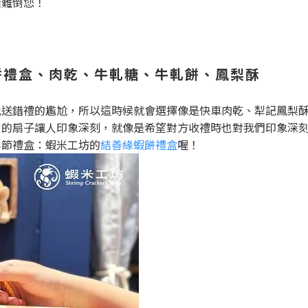
樣難倒您！
餅禮盒、肉乾、牛軋糖、牛軋餅、鳳梨酥
免送錯禮的尷尬，所以這時候就會選擇像是快車肉乾、犁記鳳梨
愛的扇子讓人印象深刻，就像是希望對方收禮時也對我們印象深
年節禮盒：蝦米工坊的
結善緣蝦餅禮盒
喔！