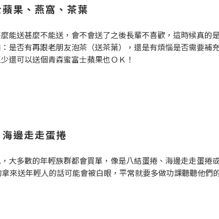
士蘋果、燕窩、茶葉
甚麼能送甚麼不能送，會不會送了之後長輩不喜歡，這時候真的
如：是否有再跟老朋友泡茶（送茶葉），還是有煩惱是否需要補
至少還可以送個青森蜜富士蘋果也ＯＫ！
、海邊走走蛋捲
色，大多數的年輕族群都會買單，像是八結蛋捲、海邊走走蛋捲
的拿來送年輕人的話可能會被白眼，平常就要多做功課聽聽他們