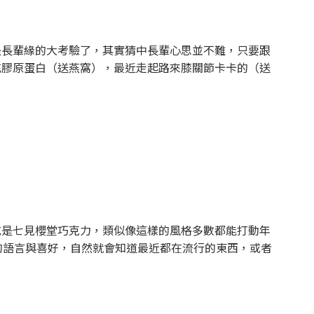
是長輩緣的大考驗了，其實猜中長輩心思並不難，只要跟
充膠原蛋白（送燕窩），最近走起路來膝關節卡卡的（送
或是七見櫻堂巧克力，類似像這樣的風格多數都能打動年
的語言與喜好，自然就會知道最近都在流行的東西，或者