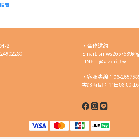
禮指南
4-2
・合作邀約
02280
Email: smws2657589@
LINE：@xiami_tw
・客服專線：06-2657589 /
客服時間：平日08:00-16: