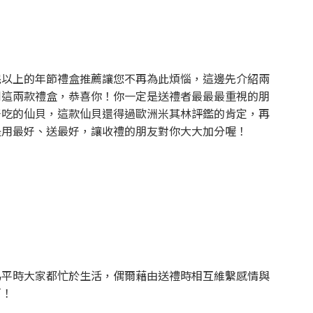
完以上的年節禮盒推薦讓您不再為此煩惱，這邊先介紹兩
到這兩款禮盒，恭喜你！你一定是送禮者最最最重視的朋
好吃的仙貝，這款仙貝還得過歐洲米其林評鑑的肯定，再
是用最好、送最好，讓收禮的朋友對你大大加分喔！
為平時大家都忙於生活，偶爾藉由送禮時相互維繫感情與
啊！